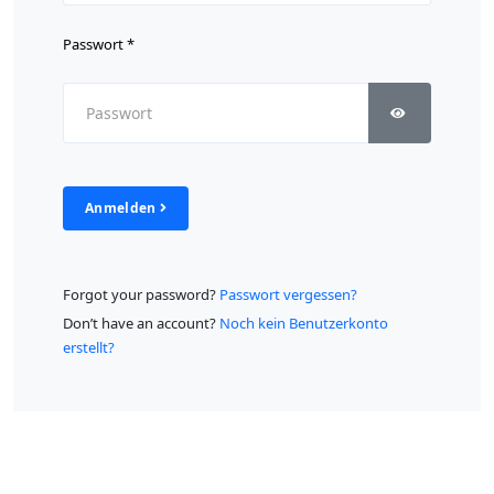
Passwort
*
Passwort anz
Anmelden
Forgot your password?
Passwort vergessen?
Don’t have an account?
Noch kein Benutzerkonto
erstellt?