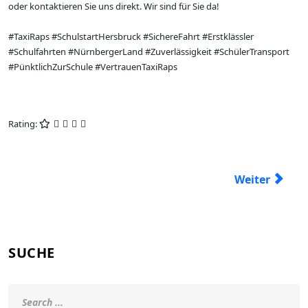
oder kontaktieren Sie uns direkt. Wir sind für Sie da!
#TaxiRaps #SchulstartHersbruck #SichereFahrt #Erstklässler
#Schulfahrten #NürnbergerLand #Zuverlässigkeit #SchülerTransport
#PünktlichZurSchule #VertrauenTaxiRaps
Rating:
Nächster Beit
Weiter
SUCHE