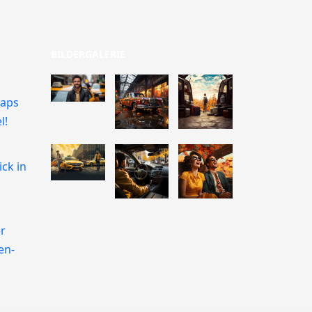
BILDERGALERIE
Raps
l!
ick in
er
en-