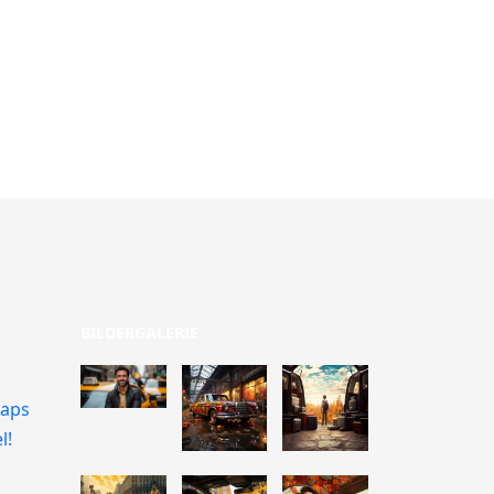
BILDERGALERIE
Raps
l!