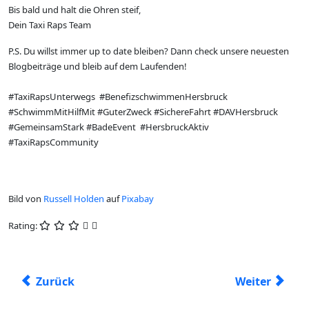
Bis bald und halt die Ohren steif,
Dein Taxi Raps Team
P.S. Du willst immer up to date bleiben? Dann check unsere neuesten
Blogbeiträge und bleib auf dem Laufenden!
#TaxiRapsUnterwegs #BenefizschwimmenHersbruck
#SchwimmMitHilfMit #GuterZweck #SichereFahrt #DAVHersbruck
#GemeinsamStark #BadeEvent #HersbruckAktiv
#TaxiRapsCommunity
Bild von
Russell Holden
auf
Pixabay
Rating:
Vorheriger Beitrag: Mit Taxi Raps ins Nürnberger La
Nächster Beit
Zurück
Weiter