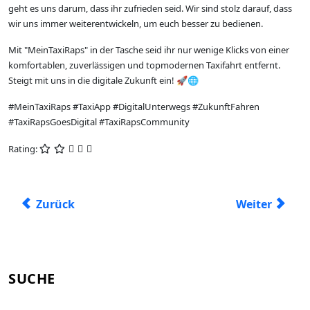
geht es uns darum, dass ihr zufrieden seid. Wir sind stolz darauf, dass
wir uns immer weiterentwickeln, um euch besser zu bedienen.
Mit "MeinTaxiRaps" in der Tasche seid ihr nur wenige Klicks von einer
komfortablen, zuverlässigen und topmodernen Taxifahrt entfernt.
Steigt mit uns in die digitale Zukunft ein! 🚀🌐
#MeinTaxiRaps #TaxiApp #DigitalUnterwegs #ZukunftFahren
#TaxiRapsGoesDigital #TaxiRapsCommunity
Rating:
Vorheriger Beitrag: Von Herz zu Herz: Das wunderbar
Nächster Beit
Zurück
Weiter
SUCHE